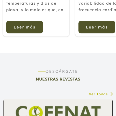
retinoblastoma
temperaturas y días de
variabilidad de l
playa, y lo malo es que, en
frecuencia cardí
ocasiones, el cambio de
un indicador del e
ritmo y los hábitos propios
del sistema nerv
Leer más
Leer más
d e estas fechas tienen
autónomo (SNA), 
como consecuencia
predecir la super
infecciones de orina,
en pacientes con 
especialmente entre las
Una mayor activ
mujeres. La combinación
parasimpática (ne
de c...
DESCÁRGATE
NUESTRAS REVISTAS
Ver Todas