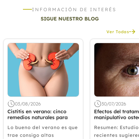
INFORMACIÓN DE INTERÉS
SIGUE NUESTRO BLOG
Ver Todas
03/08/2026
30/07/2026
Cistitis en verano: cinco
Efectos del tratam
remedios naturales para
manipulativo oste
aliviar los síntomas, según
sobre el sistema 
Lo bueno del verano es que
Resumen: Estudio
un experto
autónomo de un n
remisión complet
trae consigo altas
recientes sugiere