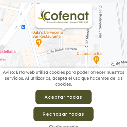
Aviso: Esta web utiliza cookies para poder ofrecer nuestros
servicios. Al utilizarlos, acepta el uso que hacemos de las
Datos de mapas © 2026 Inst. Geogr. Nacional
Términos de uso
cookies.
INICIO
BUSCADOR PROFESIONALES
ACTUALIDAD
ESCUELAS RECOMENDADAS
COMISIONES
Aceptar todas
CONTACTO
Rechazar todas
Aviso Legal
Política de Privacidad de Datos
Política de Calidad
Política de Cookies
Configuración de Cookies
Configuración