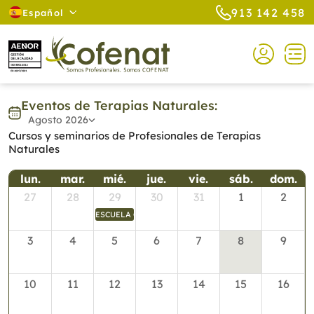
913 142 458
Español
Eventos de Terapias Naturales:
Agosto 2026
Cursos y seminarios de Profesionales de Terapias
Naturales
lun.
mar.
mié.
jue.
vie.
sáb.
dom.
27
28
29
30
31
1
2
ESCUELA CENTRO MAYA. COLOCACIÓN DE BANDAS A L
3
4
5
6
7
8
9
10
11
12
13
14
15
16