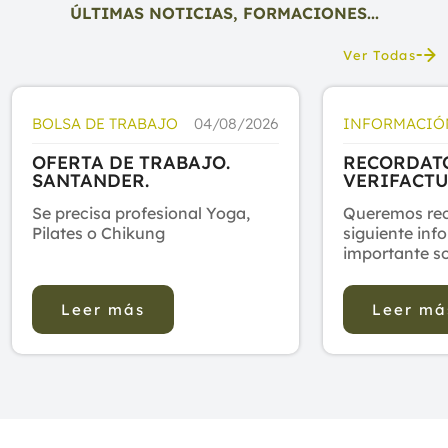
ÚLTIMAS NOTICIAS, FORMACIONES...
Ver Todas
BOLSA DE TRABAJO
04/08/2026
INFORMACIÓ
OFERTA DE TRABAJO.
RECORDAT
SANTANDER.
VERIFACTU
FACTURAC
Se precisa profesional Yoga,
Queremos rec
ELECTRÓNI
Pilates o Chikung
siguiente inf
importante s
obligaciones 
facturación q
Leer más
Leer má
empresas y pr
próximos año