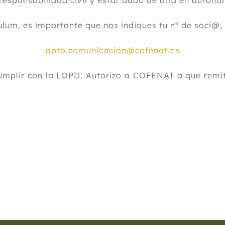
 responsabilidad civil y estar dado de alta en autó
ulum, es importante que nos indiques tu nº de soci@,
dpto.comunicacion@cofenat.es
cumplir con la LOPD: Autorizo a COFENAT a que remit