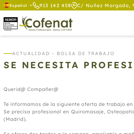
913 142 458
C/ Nuñez Morgado, 
Español
ACTUALIDAD - BOLSA DE TRABAJO
SE NECESITA PROFES
Querid@ Compañer@
Te informamos de la siguiente oferta de trabajo en
Se precisa profesional en Quiromasaje, Osteopatia
(Madrid).