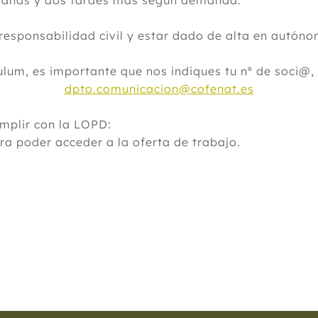
añanas y dos tardes mas según demanda.
 responsabilidad civil y estar dado de alta en autó
ulum, es importante que nos indiques tu nº de soci@,
dpto.comunicacion@cofenat.es
umplir con la LOPD:
a poder acceder a la oferta de trabajo.