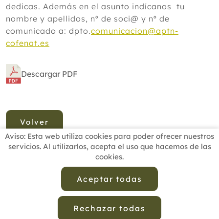
dedicas. Además en el asunto indícanos tu
nombre y apellidos, nº de soci@ y nº de
comunicado a: dpto.
comunicacion@aptn-
cofenat.es
Descargar PDF
Volver
Aviso: Esta web utiliza cookies para poder ofrecer nuestros
servicios. Al utilizarlos, acepta el uso que hacemos de las
cookies.
INICIO
BUSCADOR PROFESIONALES
ACTUALIDAD
ESCUELAS RECOMENDADAS
COMISIONES
Aceptar todas
CONTACTO
Rechazar todas
Aviso Legal
Política de Privacidad de Datos