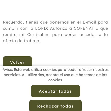
Recuerda, tienes que ponernos en el E-mail para
cumplir con la LOPD: Autorizo a COFENAT a que
remita mi Curriculum para poder acceder a la
oferta de trabajo.
Volver
Aviso: Esta web utiliza cookies para poder ofrecer nuestros
servicios. Al utilizarlos, acepta el uso que hacemos de las
cookies.
INICIO
BUSCADOR PROFESIONALES
ACTUALIDAD
ESCUELAS RECOMENDADAS
COMISIONES
Aceptar todas
CONTACTO
Rechazar todas
Aviso Legal
Política de Privacidad de Datos