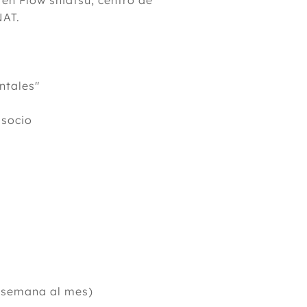
en Flow shiatsu, centro de
NAT.
ntales"
socio
e semana al mes)