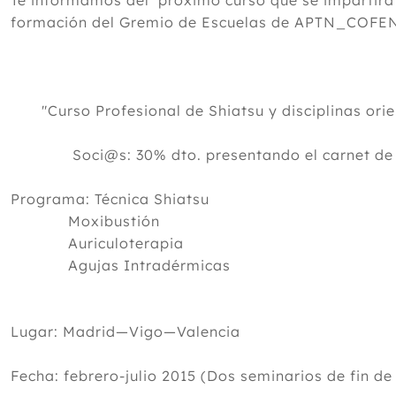
Te informamos del próximo curso que se impartirá 
formación del Gremio de Escuelas de APTN_COFE
"Curso Profesional de Shiatsu y disciplinas orie
Soci@s: 30% dto. presentando el carnet de 
Programa: Técnica Shiatsu
Moxibustión
Auriculoterapia
Agujas Intradérmicas
Lugar: Madrid—Vigo—Valencia
Fecha: febrero-julio 2015 (Dos seminarios de fin d