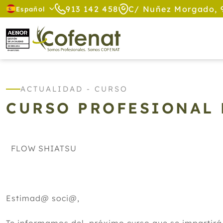
913 142 458
C/ Nuñez Morgado, 
Español
ACTUALIDAD - CURSO
CURSO PROFESIONAL 
FLOW SHIATSU
Estimad@ soci@,