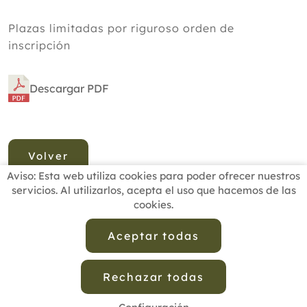
Plazas limitadas por riguroso orden de
inscripción
Descargar PDF
Volver
Aviso: Esta web utiliza cookies para poder ofrecer nuestros
servicios. Al utilizarlos, acepta el uso que hacemos de las
cookies.
INICIO
BUSCADOR PROFESIONALES
ACTUALIDAD
ESCUELAS RECOMENDADAS
COMISIONES
Aceptar todas
CONTACTO
Rechazar todas
Aviso Legal
Política de Privacidad de Datos
Política de Calidad
Política de Cookies
Configuración de Cookies