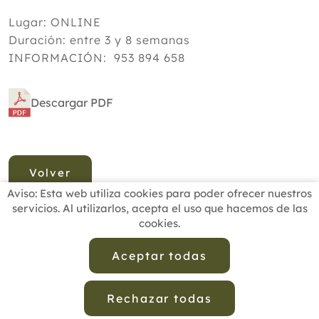
Lugar: ONLINE
Duración: entre 3 y 8 semanas
INFORMACIÓN: 953 894 658
Descargar PDF
Volver
Aviso: Esta web utiliza cookies para poder ofrecer nuestros
servicios. Al utilizarlos, acepta el uso que hacemos de las
cookies.
INICIO
BUSCADOR PROFESIONALES
ACTUALIDAD
ESCUELAS RECOMENDADAS
COMISIONES
Aceptar todas
CONTACTO
Rechazar todas
Aviso Legal
Política de Privacidad de Datos
Política de Calidad
Política de Cookies