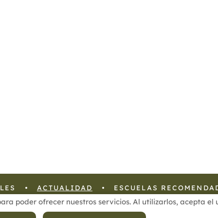
LES
ACTUALIDAD
ESCUELAS RECOMENDA
para poder ofrecer nuestros servicios. Al utilizarlos, acepta e
 Privacidad de Datos
Política de Calidad
Política de Cookies