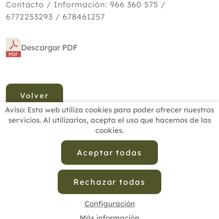
Contacto / Información: 966 360 575 /
6772253293 / 678461257
Descargar PDF
Volver
Aviso: Esta web utiliza cookies para poder ofrecer nuestros
servicios. Al utilizarlos, acepta el uso que hacemos de las
cookies.
INICIO
BUSCADOR PROFESIONALES
ACTUALIDAD
ESCUELAS RECOMENDADAS
COMISIONES
Aceptar todas
CONTACTO
Rechazar todas
Aviso Legal
Política de Privacidad de Datos
Política de Calidad
Política de Cookies
Configuración de Cookies
Configuración
Más información
cofenat.es
© 2025 - Diseño y programación por
Edina.es