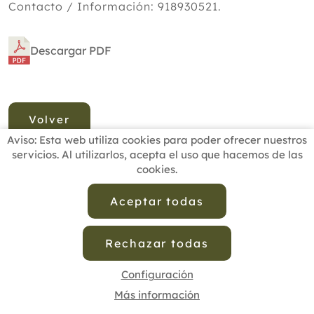
Contacto / Información: 918930521.
Descargar PDF
Volver
Aviso: Esta web utiliza cookies para poder ofrecer nuestros
servicios. Al utilizarlos, acepta el uso que hacemos de las
cookies.
INICIO
BUSCADOR PROFESIONALES
ACTUALIDAD
ESCUELAS RECOMENDADAS
COMISIONES
Aceptar todas
CONTACTO
Rechazar todas
Aviso Legal
Política de Privacidad de Datos
Política de Calidad
Política de Cookies
Configuración de Cookies
Configuración
Más información
cofenat.es
© 2025 - Diseño y programación por
Edina.es