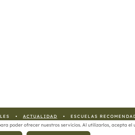
LES
ACTUALIDAD
ESCUELAS RECOMENDA
para poder ofrecer nuestros servicios. Al utilizarlos, acepta e
 Privacidad de Datos
Política de Calidad
Política de Cookies