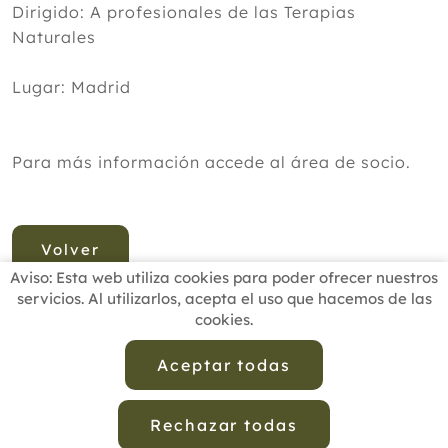
Dirigido: A profesionales de las Terapias
Naturales
Lugar: Madrid
Para más información accede al área de socio.
Volver
Aviso: Esta web utiliza cookies para poder ofrecer nuestros
servicios. Al utilizarlos, acepta el uso que hacemos de las
cookies.
INICIO
BUSCADOR PROFESIONALES
ACTUALIDAD
ESCUELAS RECOMENDADAS
COMISIONES
Aceptar todas
CONTACTO
Rechazar todas
Aviso Legal
Política de Privacidad de Datos