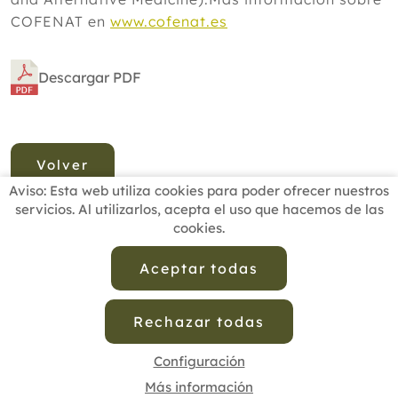
COFENAT en
www.cofenat.es
Descargar PDF
Volver
Aviso: Esta web utiliza cookies para poder ofrecer nuestros
servicios. Al utilizarlos, acepta el uso que hacemos de las
cookies.
INICIO
BUSCADOR PROFESIONALES
ACTUALIDAD
ESCUELAS RECOMENDADAS
COMISIONES
Aceptar todas
CONTACTO
Rechazar todas
Aviso Legal
Política de Privacidad de Datos
Política de Calidad
Política de Cookies
Configuración de Cookies
Configuración
Más información
cofenat.es
© 2025 - Diseño y programación por
Edina.es