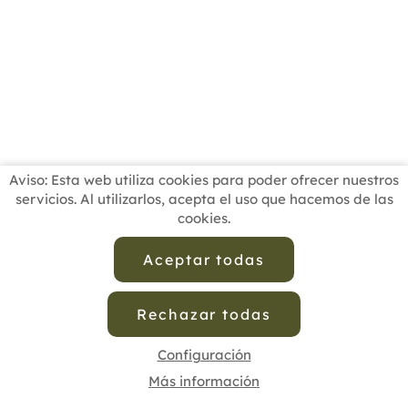
Aviso: Esta web utiliza cookies para poder ofrecer nuestros
servicios. Al utilizarlos, acepta el uso que hacemos de las
cookies.
INICIO
BUSCADOR PROFESIONALES
ACTUALIDAD
ESCUELAS RECOMENDADAS
COMISIONES
Aceptar todas
CONTACTO
Rechazar todas
Aviso Legal
Política de Privacidad de Datos
Política de Calidad
Política de Cookies
Configuración de Cookies
Configuración
Más información
cofenat.es
© 2025 - Diseño y programación por
Edina.es