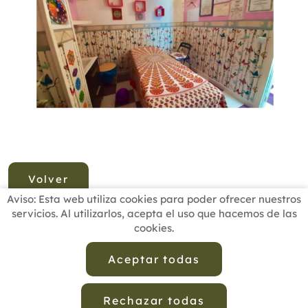
Volver
Aviso: Esta web utiliza cookies para poder ofrecer nuestros
servicios. Al utilizarlos, acepta el uso que hacemos de las
cookies.
INICIO
BUSCADOR PROFESIONALES
ACTUALIDAD
ESCUELAS RECOMENDADAS
COMISIONES
Aceptar todas
CONTACTO
Rechazar todas
Aviso Legal
Política de Privacidad de Datos