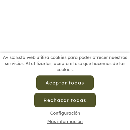
Aviso: Esta web utiliza cookies para poder ofrecer nuestros
servicios. Al utilizarlos, acepta el uso que hacemos de las
cookies.
INICIO
BUSCADOR PROFESIONALES
ACTUALIDAD
ESCUELAS RECOMENDADAS
COMISIONES
Aceptar todas
CONTACTO
Rechazar todas
Aviso Legal
Política de Privacidad de Datos
Política de Calidad
Política de Cookies
Configuración de Cookies
Configuración
Más información
cofenat.es
© 2025 - Diseño y programación por
Edina.es