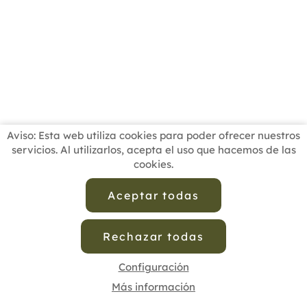
Aviso: Esta web utiliza cookies para poder ofrecer nuestros
servicios. Al utilizarlos, acepta el uso que hacemos de las
cookies.
INICIO
BUSCADOR PROFESIONALES
ACTUALIDAD
ESCUELAS RECOMENDADAS
COMISIONES
Aceptar todas
CONTACTO
Rechazar todas
Aviso Legal
Política de Privacidad de Datos
Política de Calidad
Política de Cookies
Configuración de Cookies
Configuración
Más información
cofenat.es
© 2025 - Diseño y programación por
Edina.es