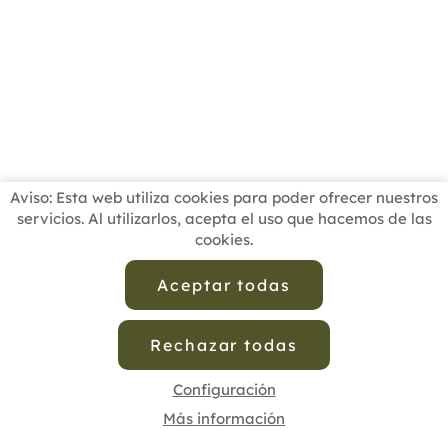
Aviso: Esta web utiliza cookies para poder ofrecer nuestros
servicios. Al utilizarlos, acepta el uso que hacemos de las
cookies.
INICIO
BUSCADOR PROFESIONALES
ACTUALIDAD
ESCUELAS RECOMENDADAS
COMISIONES
Aceptar todas
CONTACTO
Rechazar todas
Aviso Legal
Política de Privacidad de Datos
Política de Calidad
Política de Cookies
Configuración de Cookies
Configuración
Más información
cofenat.es
© 2025 - Diseño y programación por
Edina.es