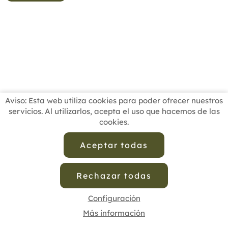
Aviso: Esta web utiliza cookies para poder ofrecer nuestros
servicios. Al utilizarlos, acepta el uso que hacemos de las
cookies.
INICIO
BUSCADOR PROFESIONALES
ACTUALIDAD
ESCUELAS RECOMENDADAS
COMISIONES
Aceptar todas
CONTACTO
Rechazar todas
Aviso Legal
Política de Privacidad de Datos
Política de Calidad
Política de Cookies
Configuración de Cookies
Configuración
Más información
cofenat.es
© 2025 - Diseño y programación por
Edina.es