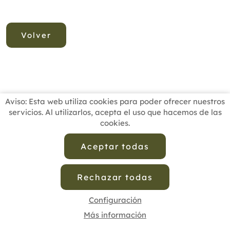
Volver
Aviso: Esta web utiliza cookies para poder ofrecer nuestros
servicios. Al utilizarlos, acepta el uso que hacemos de las
cookies.
INICIO
BUSCADOR PROFESIONALES
ACTUALIDAD
ESCUELAS RECOMENDADAS
COMISIONES
Aceptar todas
CONTACTO
Rechazar todas
Aviso Legal
Política de Privacidad de Datos
Política de Calidad
Política de Cookies
Configuración de Cookies
Configuración
Más información
cofenat.es
© 2025 - Diseño y programación por
Edina.es