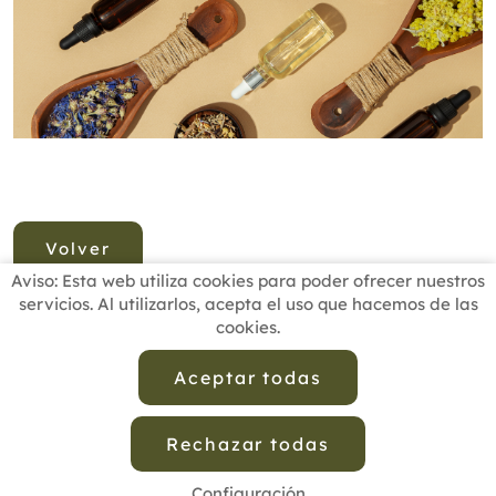
Volver
Aviso: Esta web utiliza cookies para poder ofrecer nuestros
servicios. Al utilizarlos, acepta el uso que hacemos de las
cookies.
INICIO
BUSCADOR PROFESIONALES
ACTUALIDAD
ESCUELAS RECOMENDADAS
COMISIONES
Aceptar todas
CONTACTO
Rechazar todas
Aviso Legal
Política de Privacidad de Datos
Política de Calidad
Política de Cookies
Configuración de Cookies
Configuración