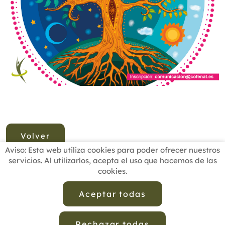
Volver
Aviso: Esta web utiliza cookies para poder ofrecer nuestros
servicios. Al utilizarlos, acepta el uso que hacemos de las
cookies.
INICIO
BUSCADOR PROFESIONALES
ACTUALIDAD
ESCUELAS RECOMENDADAS
COMISIONES
Aceptar todas
CONTACTO
Rechazar todas