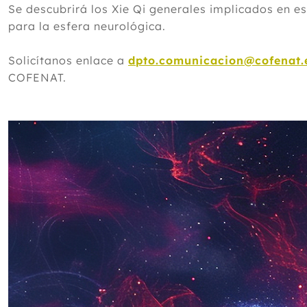
Se descubrirá los Xie Qi generales implicados en 
para la esfera neurológica.
Solicítanos enlace a
dpto.comunicacion@cofenat.
COFENAT.