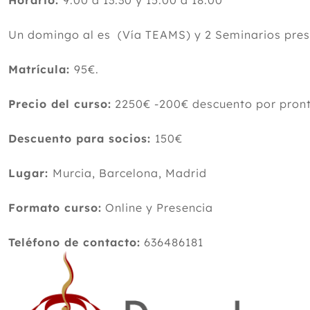
Horario:
9:00 a 13:30 y 15:00 a 18:00
Un domingo al es (Vía TEAMS) y 2 Seminarios prese
Matrícula:
95€.
Precio del curso:
2250€ -200€ descuento por pront
Descuento para socios:
150€
Lugar:
Murcia, Barcelona, Madrid
Formato curso:
Online y Presencia
Teléfono de contacto:
636486181