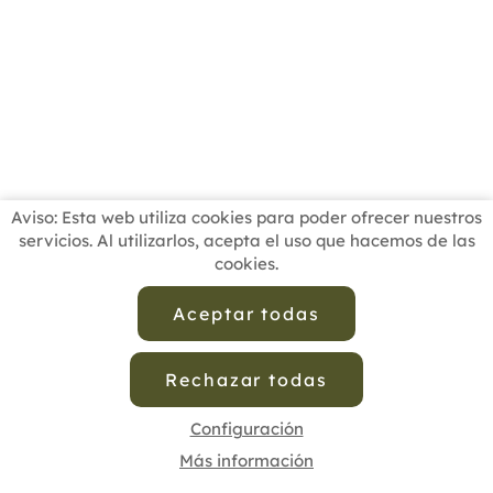
Aviso: Esta web utiliza cookies para poder ofrecer nuestros
servicios. Al utilizarlos, acepta el uso que hacemos de las
cookies.
INICIO
BUSCADOR PROFESIONALES
ACTUALIDAD
ESCUELAS RECOMENDADAS
COMISIONES
Aceptar todas
CONTACTO
Rechazar todas
Aviso Legal
Política de Privacidad de Datos
Política de Calidad
Política de Cookies
Configuración de Cookies
Configuración
Más información
cofenat.es
© 2025 - Diseño y programación por
Edina.es