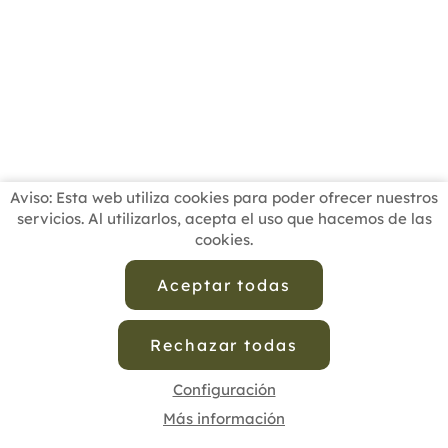
Aviso: Esta web utiliza cookies para poder ofrecer nuestros
servicios. Al utilizarlos, acepta el uso que hacemos de las
cookies.
INICIO
BUSCADOR PROFESIONALES
ACTUALIDAD
ESCUELAS RECOMENDADAS
COMISIONES
Aceptar todas
CONTACTO
Rechazar todas
Aviso Legal
Política de Privacidad de Datos
Política de Calidad
Política de Cookies
Configuración de Cookies
Configuración
Más información
cofenat.es
© 2025 - Diseño y programación por
Edina.es