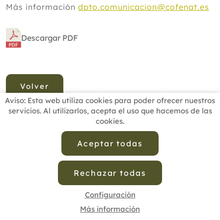
Más información
dpto.comunicacion@cofenat.es
Descargar PDF
Volver
Aviso: Esta web utiliza cookies para poder ofrecer nuestros
servicios. Al utilizarlos, acepta el uso que hacemos de las
cookies.
INICIO
BUSCADOR PROFESIONALES
ACTUALIDAD
ESCUELAS RECOMENDADAS
COMISIONES
Aceptar todas
CONTACTO
Rechazar todas
Aviso Legal
Política de Privacidad de Datos
Política de Calidad
Política de Cookies
Configuración de Cookies
Configuración
Más información
cofenat.es
© 2025 - Diseño y programación por
Edina.es