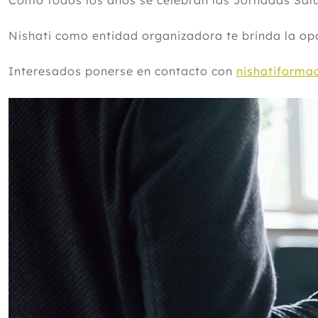
Como todos los años se celebran las Jornadas Sal
Nishati como entidad organizadora te brinda la opor
Interesados ponerse en contacto con
nishatiforma