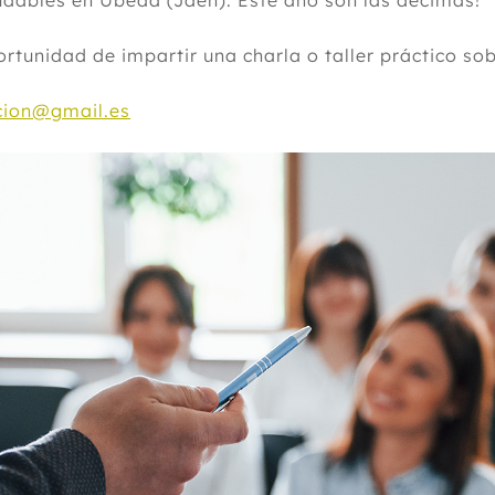
udables en Úbeda (Jaen). Este año son las décimas!
tunidad de impartir una charla o taller práctico sob
cion@gmail.es