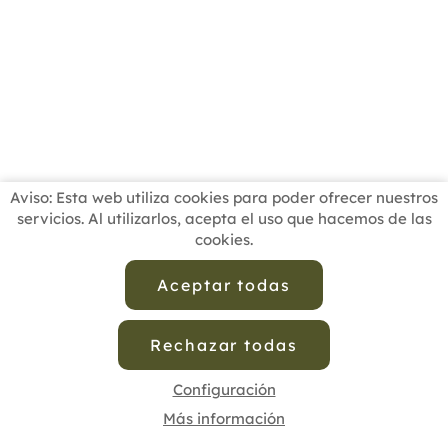
Aviso: Esta web utiliza cookies para poder ofrecer nuestros
servicios. Al utilizarlos, acepta el uso que hacemos de las
cookies.
INICIO
BUSCADOR PROFESIONALES
ACTUALIDAD
ESCUELAS RECOMENDADAS
COMISIONES
Aceptar todas
CONTACTO
Rechazar todas
Aviso Legal
Política de Privacidad de Datos
Política de Calidad
Política de Cookies
Configuración de Cookies
Configuración
Más información
cofenat.es
© 2025 - Diseño y programación por
Edina.es