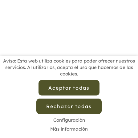
Aviso: Esta web utiliza cookies para poder ofrecer nuestros
servicios. Al utilizarlos, acepta el uso que hacemos de las
cookies.
INICIO
BUSCADOR PROFESIONALES
ACTUALIDAD
ESCUELAS RECOMENDADAS
COMISIONES
Aceptar todas
CONTACTO
Rechazar todas
Aviso Legal
Política de Privacidad de Datos
Política de Calidad
Política de Cookies
Configuración de Cookies
Configuración
Más información
cofenat.es
© 2025 - Diseño y programación por
Edina.es