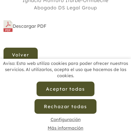
Ignacio Montoro Iturbe-Ormaeche
Abogado DS Legal Group
Descargar PDF
Volver
Aviso: Esta web utiliza cookies para poder ofrecer nuestros
servicios. Al utilizarlos, acepta el uso que hacemos de las
cookies.
INICIO
BUSCADOR PROFESIONALES
ACTUALIDAD
ESCUELAS RECOMENDADAS
COMISIONES
Aceptar todas
CONTACTO
Rechazar todas
Aviso Legal
Política de Privacidad de Datos
Política de Calidad
Política de Cookies
Configuración de Cookies
Configuración
Más información
cofenat.es
© 2025 - Diseño y programación por
Edina.es