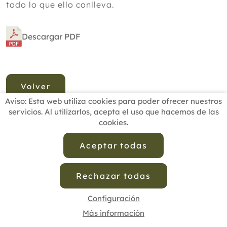
todo lo que ello conlleva.
Descargar PDF
Volver
Aviso: Esta web utiliza cookies para poder ofrecer nuestros
servicios. Al utilizarlos, acepta el uso que hacemos de las
cookies.
INICIO
BUSCADOR PROFESIONALES
ACTUALIDAD
ESCUELAS RECOMENDADAS
COMISIONES
Aceptar todas
CONTACTO
Rechazar todas
Aviso Legal
Política de Privacidad de Datos
Política de Calidad
Política de Cookies
Configuración de Cookies
Configuración
Más información
cofenat.es
© 2025 - Diseño y programación por
Edina.es