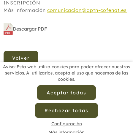
INSCRIPCIÓN
Más información
comunicacion@aptn-cofenat.es
Descargar PDF
Volver
Aviso: Esta web utiliza cookies para poder ofrecer nuestros
servicios. Al utilizarlos, acepta el uso que hacemos de las
cookies.
INICIO
BUSCADOR PROFESIONALES
ACTUALIDAD
ESCUELAS RECOMENDADAS
COMISIONES
Aceptar todas
CONTACTO
Rechazar todas
Aviso Legal
Política de Privacidad de Datos
Política de Calidad
Política de Cookies
Configuración de Cookies
Configuración
Más información
cofenat.es
© 2025 - Diseño y programación por
Edina.es