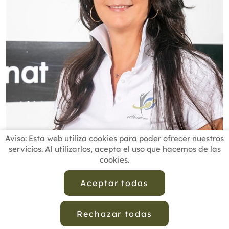
Aviso: Esta web utiliza cookies para poder ofrecer nuestros
servicios. Al utilizarlos, acepta el uso que hacemos de las
cookies.
INICIO
BUSCADOR PROFESIONALES
ACTUALIDAD
ESCUELAS RECOMENDADAS
COMISIONES
Aceptar todas
CONTACTO
Rechazar todas
Aviso Legal
Política de Privacidad de Datos
Política de Calidad
Política de Cookies