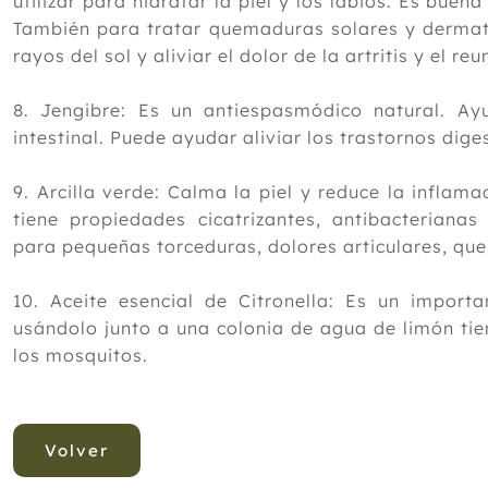
utilizar para hidratar la piel y los labios. Es buen
También para tratar quemaduras solares y dermati
rayos del sol y aliviar el dolor de la artritis y el r
8. Jengibre: Es un antiespasmódico natural. Ay
intestinal. Puede ayudar aliviar los trastornos dige
9. Arcilla verde: Calma la piel y reduce la infla
tiene propiedades cicatrizantes, antibacterianas 
para pequeñas torceduras, dolores articulares, qu
10. Aceite esencial de Citronella: Es un impor
usándolo junto a una colonia de agua de limón tie
los mosquitos.
Volver