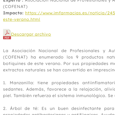
Experto :
Asociación Nacional de Profesionales y 
(COFENAT)
Impacto:
https://www.imfarmacias.es/noticia/245
este-verano.html
Descargar archivo
La Asociación Nacional de Profesionales y Au
(COFENAT) ha enumerado los 9 productos natu
botiquines de este verano. Por sus propiedades me
extractos naturales se han convertido en imprescind
1. Manzanilla: tiene propiedades antiinflamatori
sedantes. Además, favorece a la relajación, alivia
piel. También refuerza el sistema inmunológico. Se 
2. Árbol de té: Es un buen desinfectante par
propiedades antibacterianas y antifúngicas. Ayuda 