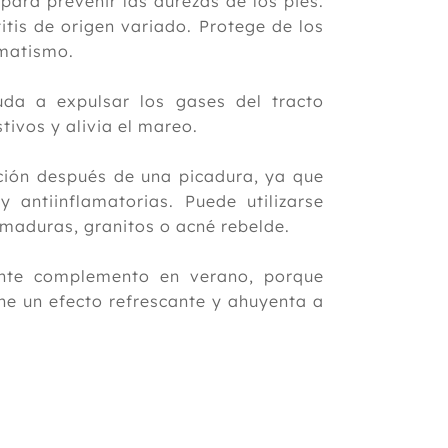
a para prevenir las durezas de los pies.
tis de origen variado. Protege de los
eumatismo.
uda a expulsar los gases del tracto
stivos y alivia el mareo.
mación después de una picadura, ya que
y antiinflamatorias. Puede utilizarse
emaduras, granitos o acné rebelde.
tante complemento en verano, porque
ne un efecto refrescante y ahuyenta a