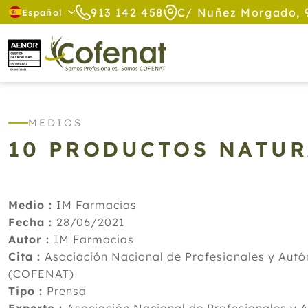
913 142 458
C/ Nuñez Morgado, 
Español
MEDIOS
10 PRODUCTOS NATUR
Medio :
IM Farmacias
Fecha :
28/06/2021
Autor :
IM Farmacias
Cita :
Asociación Nacional de Profesionales y Autó
(COFENAT)
Tipo :
Prensa