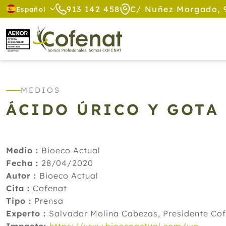
913 142 458
C/ Nuñez Morgado, 
Español
MEDIOS
ÁCIDO ÚRICO Y GOTA
Medio :
Bioeco Actual
Fecha :
28/04/2020
Autor :
Bioeco Actual
Cita :
Cofenat
Tipo :
Prensa
Experto :
Salvador Molina Cabezas, Presidente Co