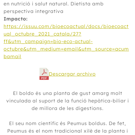
en nutrició i salut natural. Dietista amb
perspectiva integrativa
Impacto:
https://issuu.com/bioecoactual/docs/bioecoact
ual_octubre_2021_catala/27?
ff&utm_campaign=bio-eco-actual-
octubre&utm_medium=email&utm_source=acum
bamail
Descargar archivo
El boldo és una planta de gust amarg molt
vinculada al suport de la funció hepàtica-biliar i
de millora de les digestions.
El seu nom científic és Peumus boldus. De fet,
Peumus és el nom tradicional xilè de la planta i