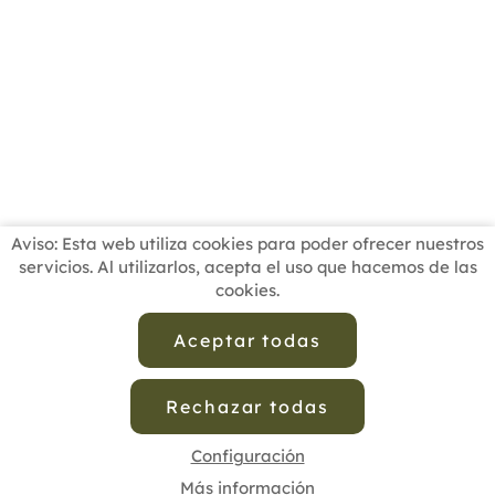
Aviso: Esta web utiliza cookies para poder ofrecer nuestros
servicios. Al utilizarlos, acepta el uso que hacemos de las
cookies.
INICIO
BUSCADOR PROFESIONALES
ACTUALIDAD
ESCUELAS RECOMENDADAS
COMISIONES
Aceptar todas
CONTACTO
Rechazar todas
Aviso Legal
Política de Privacidad de Datos
Política de Calidad
Política de Cookies
Configuración de Cookies
Configuración
Más información
cofenat.es
© 2025 - Diseño y programación por
Edina.es