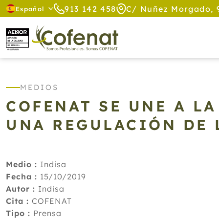
913 142 458
C/ Nuñez Morgado, 
Español
MEDIOS
COFENAT SE UNE A L
UNA REGULACIÓN DE 
Medio :
Indisa
Fecha :
15/10/2019
Autor :
Indisa
Cita :
COFENAT
Tipo :
Prensa