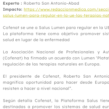
Experto :
Roberto San Antonio-Abad
Impacto:
https://www.redaccionmedica.com/secci
salus-lumen-para-regular-en-la-ue-las-terapias-na
Cofenat se une a Salus Lumen para regular en la UE
La plataforma tiene como objetivo promover si
salud en lugar de la enfermedad
La Asociación Nacional de Profesionales y Au
(Cofenat) ha firmado un acuerdo con Lumen ‘Plataf
regulación de las terapias naturales en Europa.
El presidente de Cofenat, Roberto San Anton
magnífica oportunidad para hacer desde Europa
resisten a hacer a nivel nacional”.
Según detalla Cofenat, la Plataforma Salus tien
destinadas a promover los sistemas de salud eu