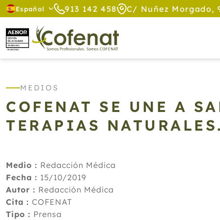
913 142 458
C/ Nuñez Morgado, 
Español
MEDIOS
COFENAT SE UNE A SA
TERAPIAS NATURALES
Medio :
Redacción Médica
Fecha :
15/10/2019
Autor :
Redacción Médica
Cita :
COFENAT
Tipo :
Prensa