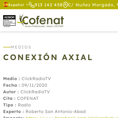
913 142 458
C/ Nuñez Morgado, 
Español
MEDIOS
CONEXIÓN AXIAL
Medio :
ClickRadioTV
Fecha :
09/11/2020
Autor :
ClickRadioTV
Cita :
COFENAT
Tipo :
Radio
Experto :
Roberto San Antonio-Abad