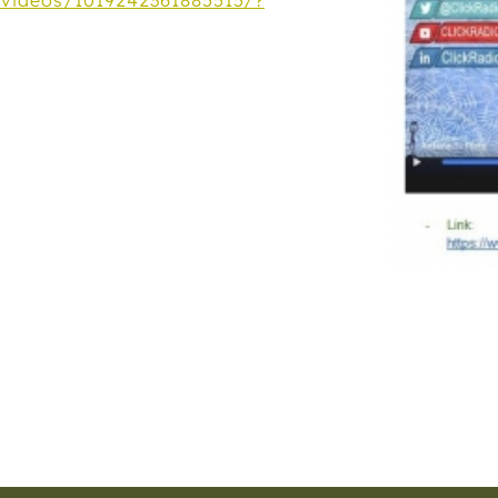
/videos/1019242361885515/?