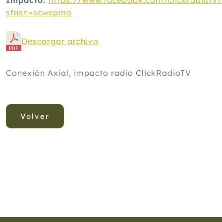
Impacto:
https://www.facebook.com/clickradiotv
sfnsn=scwspmo
Descargar archivo
Conexión Axial, impacto radio ClickRadioTV
Volver