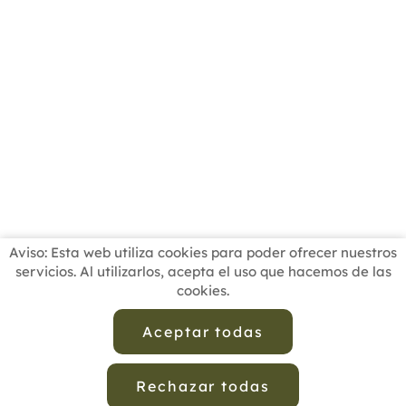
Aviso: Esta web utiliza cookies para poder ofrecer nuestros
servicios. Al utilizarlos, acepta el uso que hacemos de las
cookies.
INICIO
BUSCADOR PROFESIONALES
ACTUALIDAD
ESCUELAS RECOMENDADAS
COMISIONES
Aceptar todas
CONTACTO
Rechazar todas
Aviso Legal
Política de Privacidad de Datos