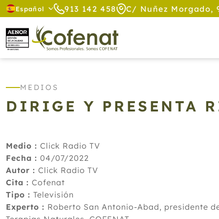
913 142 458
C/ Nuñez Morgado, 
Español
MEDIOS
DIRIGE Y PRESENTA 
Medio :
Click Radio TV
Fecha :
04/07/2022
Autor :
Click Radio TV
Cita :
Cofenat
Tipo :
Televisión
Experto :
Roberto San Antonio-Abad, presidente de