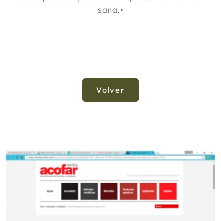
sana.•
Volver