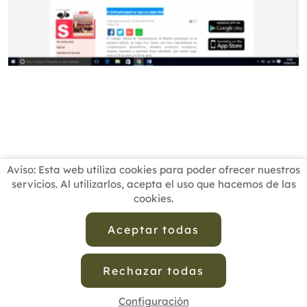
Aviso: Esta web utiliza cookies para poder ofrecer nuestros
servicios. Al utilizarlos, acepta el uso que hacemos de las
cookies.
INICIO
BUSCADOR PROFESIONALES
ACTUALIDAD
ESCUELAS RECOMENDADAS
COMISIONES
Aceptar todas
CONTACTO
Rechazar todas
Aviso Legal
Política de Privacidad de Datos
Política de Calidad
Política de Cookies
Configuración de Cookies
Configuración