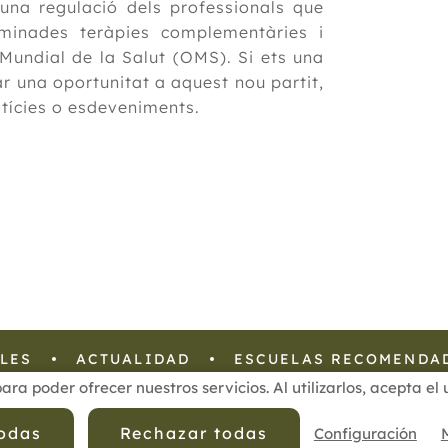
r una regulació dels professionals que
minades teràpies complementàries i
 Mundial de la Salut (OMS). Si ets una
r una oportunitat a aquest nou partit,
notícies o esdeveniments.
LES
ACTUALIDAD
ESCUELAS RECOMENDA
para poder ofrecer nuestros servicios. Al utilizarlos, acepta e
 Privacidad de Datos
Política de Calidad
Política de Cookies
todas
Rechazar todas
Configuración
cofenat.es
© 2025 - Diseño y programación por
Edina.es