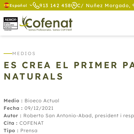
913 142 458
C/ Nuñez Morgado, 
Español
MEDIOS
ES CREA EL PRIMER P
NATURALS
Medio :
Bioeco Actual
Fecha :
09/12/2021
Autor :
Roberto San Antonio-Abad, president i re
Cita :
COFENAT
Tipo :
Prensa