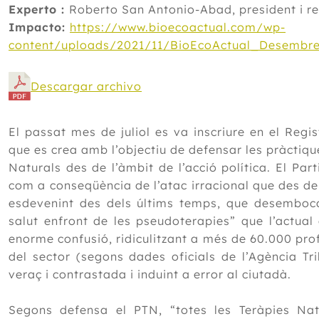
Experto :
Roberto San Antonio-Abad, president i 
Impacto:
https://www.bioecoactual.com/wp-
content/uploads/2021/11/BioEcoActual_Desembre
Descargar archivo
El passat mes de juliol es va inscriure en el Regist
que es crea amb l’objectiu de defensar les pràctiqu
Naturals des de l’àmbit de l’acció política. El Par
com a conseqüència de l’atac irracional que des de
esdevenint des dels últims temps, que desemboca
salut enfront de les pseudoterapies” que l’actual
enorme confusió, ridiculitzant a més de 60.000 pr
del sector (segons dades oficials de l’Agència Tr
veraç i contrastada i induint a error al ciutadà.
Segons defensa el PTN, “totes les Teràpies Na