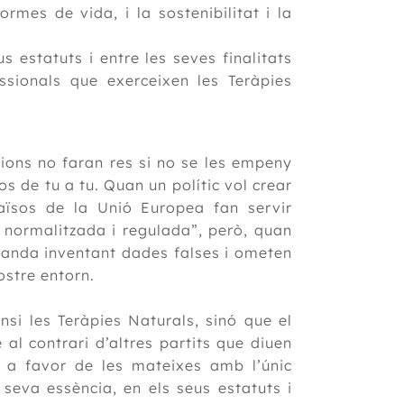
rmes de vida, i la sostenibilitat i la
s estatuts i entre les seves finalitats
ssionals que exerceixen les Teràpies
ucions no faran res si no se les empeny
os de tu a tu. Quan un polític vol crear
aïsos de la Unió Europea fan servir
 normalitzada i regulada”, però, quan
 banda inventant dades falses i ometen
ostre entorn.
si les Teràpies Naturals, sinó que el
l contrari d’altres partits que diuen
 a favor de les mateixes amb l’únic
 seva essència, en els seus estatuts i