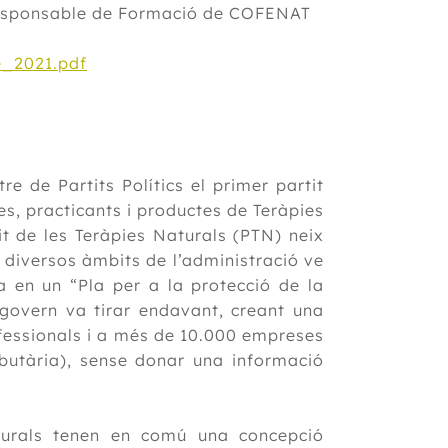
responsable de Formació de COFENAT
_2021.pdf
re de Partits Polítics el primer partit
es, practicants i productes de Teràpies
tit de les Teràpies Naturals (PTN) neix
 diversos àmbits de l’administració ve
 en un “Pla per a la protecció de la
 govern va tirar endavant, creant una
ofessionals i a més de 10.000 empreses
ibutària), sense donar una informació
turals tenen en comú una concepció