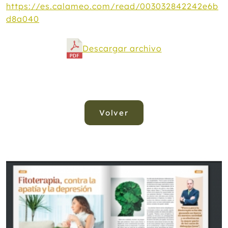
https://es.calameo.com/read/003032842242e6b
d8a040
Descargar archivo
Volver