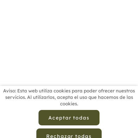
Aviso: Esta web utiliza cookies para poder ofrecer nuestros
servicios. Al utilizarlos, acepta el uso que hacemos de las
cookies.
INICIO
BUSCADOR PROFESIONALES
ACTUALIDAD
ESCUELAS RECOMENDADAS
COMISIONES
Aceptar todas
CONTACTO
Rechazar todas
Aviso Legal
Política de Privacidad de Datos