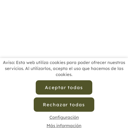
Aviso: Esta web utiliza cookies para poder ofrecer nuestros
servicios. Al utilizarlos, acepta el uso que hacemos de las
cookies.
INICIO
BUSCADOR PROFESIONALES
ACTUALIDAD
ESCUELAS RECOMENDADAS
COMISIONES
Aceptar todas
CONTACTO
Rechazar todas
Aviso Legal
Política de Privacidad de Datos
Política de Calidad
Política de Cookies
Configuración de Cookies
Configuración
Más información
cofenat.es
© 2025 - Diseño y programación por
Edina.es