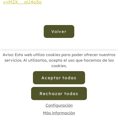
v=M2X__qU4o5o
Volver
Aviso: Esta web utiliza cookies para poder ofrecer nuestros
servicios. Al utilizarlos, acepta el uso que hacemos de las
cookies.
INICIO
BUSCADOR PROFESIONALES
ACTUALIDAD
ESCUELAS RECOMENDADAS
COMISIONES
Aceptar todas
CONTACTO
Rechazar todas
Aviso Legal
Política de Privacidad de Datos
Política de Calidad
Política de Cookies
Configuración de Cookies
Configuración
Más información
cofenat.es
© 2025 - Diseño y programación por
Edina.es